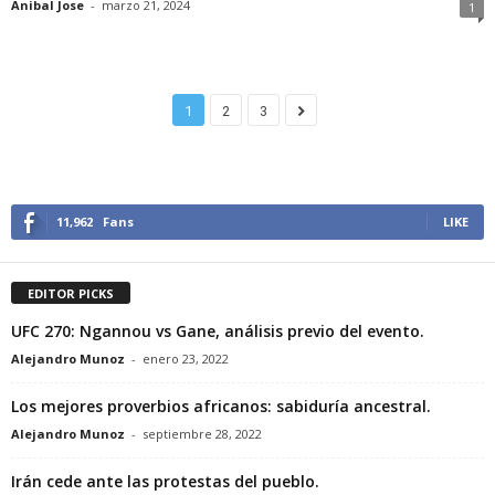
Anibal Jose
-
marzo 21, 2024
1
1
2
3
11,962
Fans
LIKE
EDITOR PICKS
UFC 270: Ngannou vs Gane, análisis previo del evento.
Alejandro Munoz
-
enero 23, 2022
Los mejores proverbios africanos: sabiduría ancestral.
Alejandro Munoz
-
septiembre 28, 2022
Irán cede ante las protestas del pueblo.