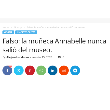
Home
Gossip
Falso: la muñeca Annabelle nunca salió del museo.
GOSSIP
UNCATEGORIZED
Falso: la muñeca Annabelle nunca
salió del museo.
By
Alejandro Munoz
-
agosto 15, 2020
0