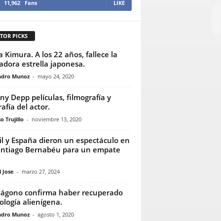
11,962
Fans
LIKE
TOR PICKS
 Kimura. A los 22 años, fallece la
adora estrella japonesa.
ndro Munoz
-
mayo 24, 2020
ny Depp películas, filmografía y
afía del actor.
o Trujillo
-
noviembre 13, 2020
il y España dieron un espectáculo en
antiago Bernabéu para un empate
 Jose
-
marzo 27, 2024
ágono confirma haber recuperado
ología alienígena.
ndro Munoz
-
agosto 1, 2020