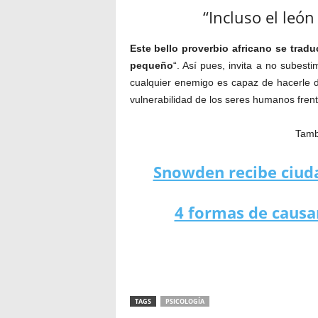
“Incluso el león
Este bello proverbio africano se trad
pequeño
“. Así pues, invita a no subes
cualquier enemigo es capaz de hacerle d
vulnerabilidad de los seres humanos frent
Tambi
Snowden recibe ciuda
4 formas de causar
TAGS
PSICOLOGÍA