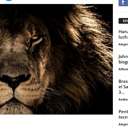
EDI
Hana
luch
Aleja
John
biogr
Alfons
Bras
el S
3...
Anibal
Pent
tecn
Aleja