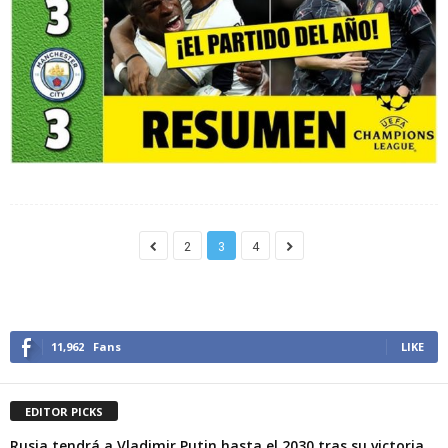
2
3
4
11,962
Fans
LIKE
EDITOR PICKS
Rusia tendrá a Vladimir Putin hasta el 2030 tras su victoria