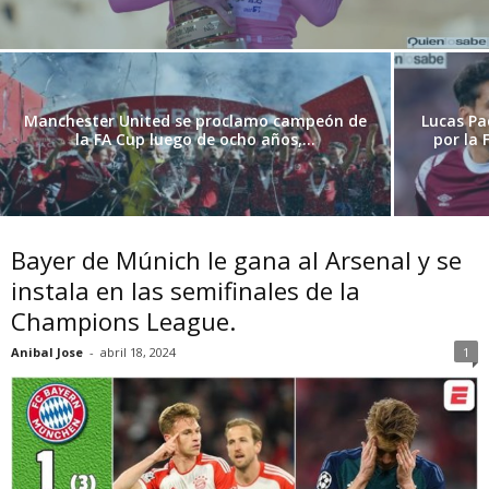
Manchester United se proclamo campeón de
Lucas Pa
la FA Cup luego de ocho años,...
por la 
Bayer de Múnich le gana al Arsenal y se
instala en las semifinales de la
Champions League.
Anibal Jose
-
abril 18, 2024
1