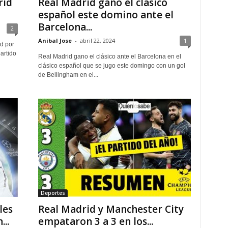
rid
Real Madrid gano el clásico
español este domino ante el
Barcelona...
2
Anibal Jose
-
abril 22, 2024
1
d por
artido
Real Madrid gano el clásico ante el Barcelona en el
clásico español que se jugo este domingo con un gol
de Bellingham en el...
Deportes
les
Real Madrid y Manchester City
..
empataron 3 a 3 en los...