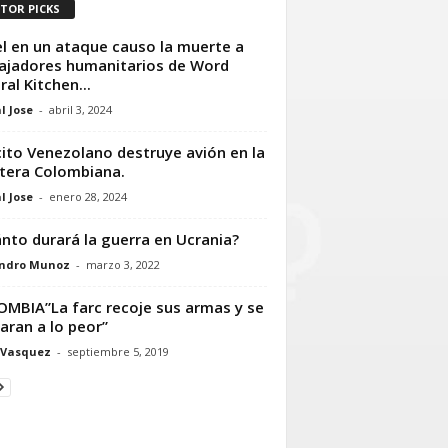
ITOR PICKS
el en un ataque causo la muerte a
ajadores humanitarios de Word
ral Kitchen...
l Jose
-
abril 3, 2024
cito Venezolano destruye avión en la
tera Colombiana.
l Jose
-
enero 28, 2024
nto durará la guerra en Ucrania?
andro Munoz
-
marzo 3, 2022
MBIA”La farc recoje sus armas y se
aran a lo peor”
 Vasquez
-
septiembre 5, 2019