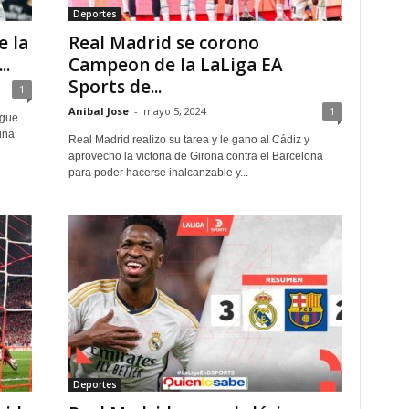
Deportes
e la
Real Madrid se corono
..
Campeon de la LaLiga EA
Sports de...
1
Anibal Jose
-
mayo 5, 2024
1
ague
una
Real Madrid realizo su tarea y le gano al Cádiz y
aprovecho la victoria de Girona contra el Barcelona
para poder hacerse inalcanzable y...
Deportes