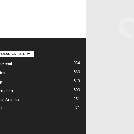
PULAR CATEGORY
954
acional
360
tes
319
p
300
oamerica
251
es Artistas
221
U