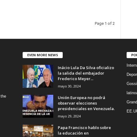
Page 1 of 2
EVEN MORE NEWS
PO
Intern
Inácio Lula Da Silva oficializo
la salida del embajador
Depor
Frederico Meyer...
Gossi
mayo 30, 2024
latin
 the
Unión Europea no podrá
Grand
observar elecciones
presidenciales en Venezuela.
EE.U
mayo 29, 2024
Papa Francisco hablo sobre
la educación en