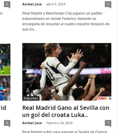
0
Anibal Jose
-
abril 9, 2024
2
in
Real Madrid y Manchester City jugaron un partido
extraordinario en donde Federico Valverde se
encargaría de resucitar al cuadro español después de
que los...
Deportes
rid
Real Madrid Gano al Sevilla con
un gol del croata Luka...
0
Anibal Jose
-
febrero 26, 2024
1
Real Madrid sufrió para ganarle al Sevilla de Quique