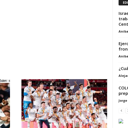
ED
Isra
trab
Cent
Aniba
Ejer
fron
Aniba
¿Cuá
Alej
COLO
prep
Jorge