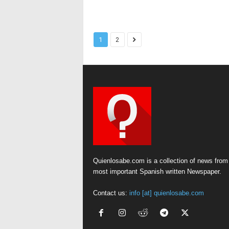
1
2
Quienlosabe.com is a collection of news from
most important Spanish written Newspaper.
Contact us:
info [at] quienlosabe.com