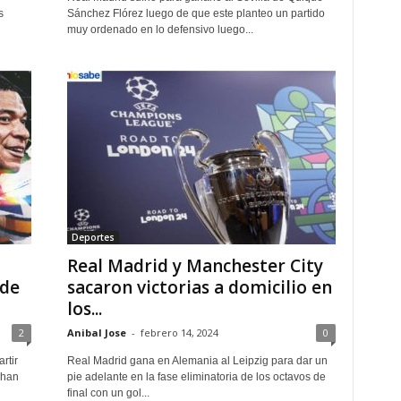
s
Sánchez Flórez luego de que este planteo un partido
muy ordenado en lo defensivo luego...
Deportes
Real Madrid y Manchester City
 de
sacaron victorias a domicilio en
los...
2
Anibal Jose
-
febrero 14, 2024
0
rtir
Real Madrid gana en Alemania al Leipzig para dar un
 han
pie adelante en la fase eliminatoria de los octavos de
final con un gol...